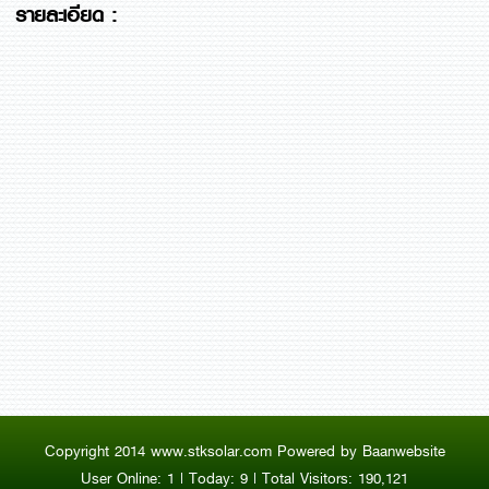
รายละเอียด :
Copyright 2014 www.stksolar.com Powered by
Baanwebsite
User Online: 1 | Today: 9 | Total Visitors: 190,121