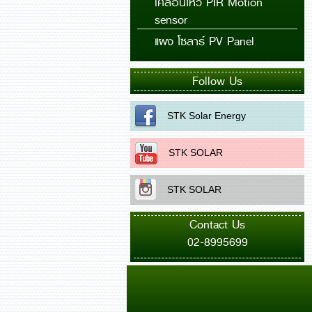
sensor
แผง โซลาร์ PV Panel
Follow Us
STK Solar Energy
STK SOLAR
STK SOLAR
Contact Us
02-8995699